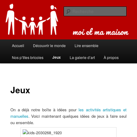
Aller
Carnet de bord de famille
au
Rech
contenu
principal
Moi et ma maison
Menu
Accueil
Découvrir le monde
Lire ensemble
principal
Jeux
Nos p’tites bricoles
La galerie d’art
À propos
Jeux
On a déjà notre boîte à idées pour
les activités artistiques et
manuelles
. Voici maintenant quelques idées de jeux à faire seul
ou ensemble.