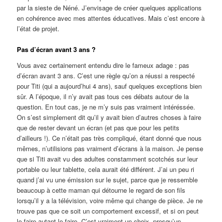
par la sieste de Néné. J’envisage de créer quelques applications
en cohérence avec mes attentes éducatives. Mais c’est encore à
l’état de projet.
Pas d’écran avant 3 ans ?
Vous avez certainement entendu dire le fameux adage : pas
d’écran avant 3 ans. C’est une règle qu’on a réussi a respecté
pour Titi (qui a aujourd’hui 4 ans), sauf quelques exceptions bien
sûr. A l’époque, il n’y avait pas tous ces débats autour de la
question. En tout cas, je ne m’y suis pas vraiment intéréssée.
On s’est simplement dit qu’il y avait bien d’autres choses à faire
que de rester devant un écran (et pas que pour les petits
d’ailleurs !). Ce n’était pas très compliqué, étant donné que nous
mêmes, n’utilisions pas vraiment d’écrans à la maison. Je pense
que si Titi avait vu des adultes constamment scotchés sur leur
portable ou leur tablette, cela aurait été différent. J’ai un peu ri
quand j’ai vu une émission sur le sujet, parce que je ressemble
beaucoup à cette maman qui détourne le regard de son fils
lorsqu’il y a la télévision, voire même qui change de pièce. Je ne
trouve pas que ce soit un comportement excessif, et si on peut
le faire autant le faire. C’est vraiment un choix, presqu’un