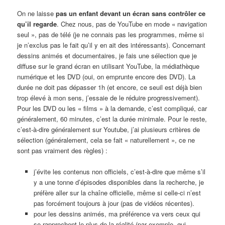
On ne laisse
pas un enfant devant un écran sans contrôler ce
qu’il regarde
. Chez nous, pas de YouTube en mode « navigation
seul », pas de télé (je ne connais pas les programmes, même si
je n’exclus pas le fait qu’il y en ait des intéressants). Concernant
dessins animés et documentaires, je fais une sélection que je
diffuse sur le grand écran en utilisant YouTube, la médiathèque
numérique et les DVD (oui, on emprunte encore des DVD). La
durée ne doit pas dépasser 1h (et encore, ce seuil est déjà bien
trop élevé à mon sens, j’essaie de le réduire progressivement).
Pour les DVD ou les « films » à la demande, c’est compliqué, car
généralement, 60 minutes, c’est la durée minimale. Pour le reste,
c’est-à-dire généralement sur Youtube, j’ai plusieurs critères de
sélection (généralement, cela se fait « naturellement », ce ne
sont pas vraiment des règles) :
j’évite les contenus non officiels, c’est-à-dire que même s’il
y a une tonne d’épisodes disponibles dans la recherche, je
préfère aller sur la chaîne officielle, même si celle-ci n’est
pas forcément toujours à jour (pas de vidéos récentes).
pour les dessins animés, ma préférence va vers ceux qui
se rapprochent le plus de la réalité (par exemple, qui