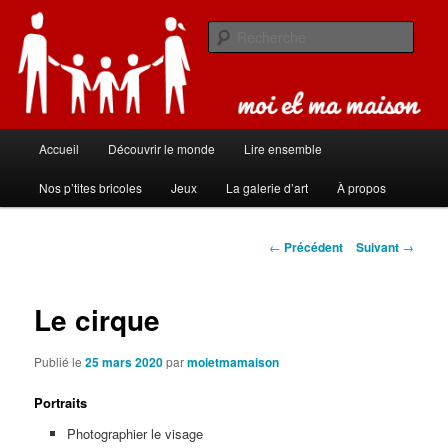
Aller
Carnet de bord de famille
au
Rech
contenu
principal
Moi et ma maison
Menu
Accueil
Découvrir le monde
Lire ensemble
principal
Nos p’tites bricoles
Jeux
La galerie d’art
À propos
Navigation
←
Précédent
Suivant
→
des
articles
Le cirque
Publié le
25 mars 2020
par
moietmamaison
Portraits
Photographier le visage