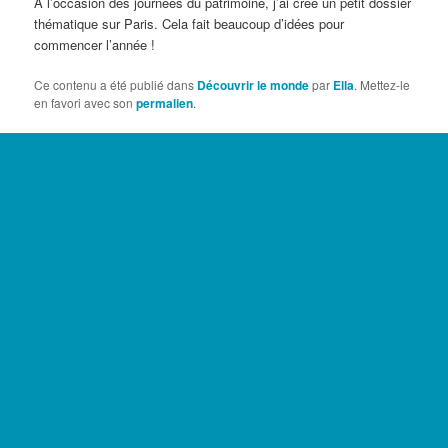
A l’occasion des journées du patrimoine, j’ai créé un petit dossier
thématique sur Paris. Cela fait beaucoup d’idées pour
commencer l’année !
Ce contenu a été publié dans
Découvrir le monde
par
Ella
. Mettez-le
en favori avec son
permalien
.