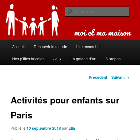
Aller
Carnet de bord de famille
au
Rech
contenu
principal
Moi et ma maison
Menu
Accueil
Découvrir le monde
Lire ensemble
principal
Nos p’tites bricoles
Jeux
La galerie d’art
À propos
Navigation
←
Précédent
Suivant
→
des
articles
Activités pour enfants sur
Paris
Publié le
10 septembre 2018
par
Ella