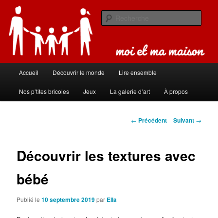
Aller
Carnet de bord de famille
au
Rech
contenu
principal
Moi et ma maison
Menu
Accueil
Découvrir le monde
Lire ensemble
principal
Nos p’tites bricoles
Jeux
La galerie d’art
À propos
Navigation
←
Précédent
Suivant
→
des
articles
Découvrir les textures avec
bébé
Publié le
10 septembre 2019
par
Ella