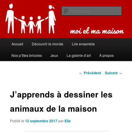
Aller
Carnet de bord de famille
au
Rech
contenu
principal
Moi et ma maison
Menu
Accueil
Découvrir le monde
Lire ensemble
principal
Nos p’tites bricoles
Jeux
La galerie d’art
À propos
Navigation
←
Précédent
Suivant
→
des
articles
J’apprends à dessiner les
animaux de la maison
Publié le
12 septembre 2017
par
Ella