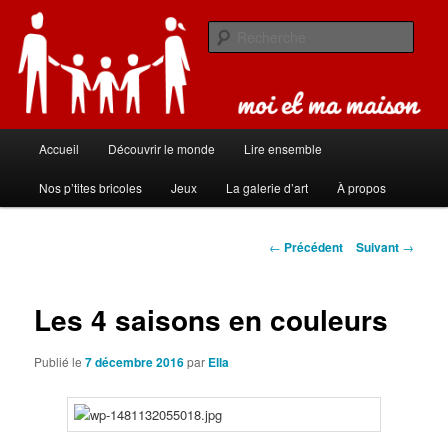
Aller
Carnet de bord de famille
au
Rech
contenu
principal
Moi et ma maison
Menu
Accueil
Découvrir le monde
Lire ensemble
principal
Nos p’tites bricoles
Jeux
La galerie d’art
À propos
Navigation
←
Précédent
Suivant
→
des
articles
Les 4 saisons en couleurs
Publié le
7 décembre 2016
par
Ella