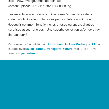
http://www.levengeurmasque.com/wp-
content/uploads/2010/11/9782360280063.jpg
Les enfants adorent ce livre ! Ainsi que d’autres livres de la
collection À l’intérieur ! Tous ces petits volets à ouvrir, pour
découvrir comment fonctionne les choses ou encore d’autres
surprises assez farfelues ! Une superbe collection qu’on sera ravi
de parcourir !
Ce contenu a été publié dans
Lire ensemble
,
Lula Médias
par
Ella
, et
marqué avec
avion
,
Bateau
,
transports
,
Voiture
. Mettez-le en favori
avec son
permalien
.