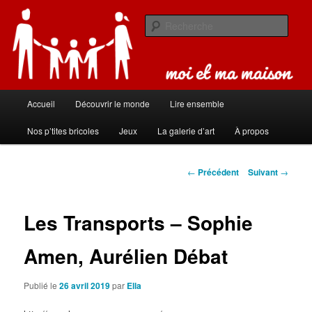
Aller
Carnet de bord de famille
au
Rech
contenu
principal
Moi et ma maison
Menu
Accueil
Découvrir le monde
Lire ensemble
principal
Nos p’tites bricoles
Jeux
La galerie d’art
À propos
Navigation
←
Précédent
Suivant
→
des
articles
Les Transports – Sophie
Amen, Aurélien Débat
Publié le
26 avril 2019
par
Ella