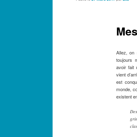
Mes 
Allez, on
toujours 
avoir fai
vient d’ar
est conqu
monde, com
existent e
Des
gri
cla