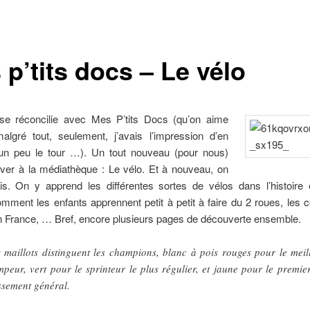
p’tits docs – Le vélo
 se réconcilie avec Mes P’tits Docs (qu’on aime
malgré tout, seulement, j’avais l’impression d’en
t un peu le tour …). Un tout nouveau (pour nous)
river à la médiathèque : Le vélo. Et à nouveau, on
is. On y apprend les différentes sortes de vélos dans l’histoire 
ment les enfants apprennent petit à petit à faire du 2 roues, les 
n France, … Bref, encore plusieurs pages de découverte ensemble.
 maillots distinguent les champions, blanc à pois rouges pour le meil
mpeur, vert pour le sprinteur le plus régulier, et jaune pour le premie
ssement général.