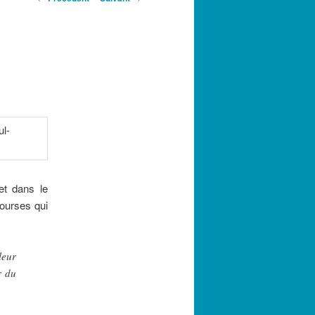
des
articles
et dans le
courses qui
leur
r du