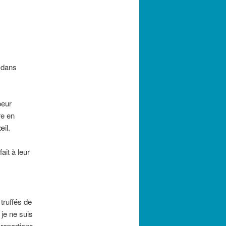
e dans
peur
re en
œil.
ait à leur
truffés de
 je ne suis
roportions