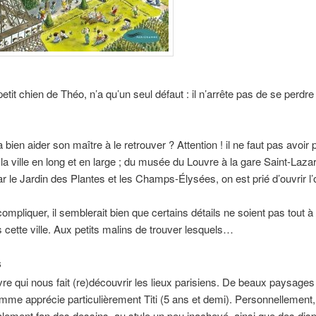
petit chien de Théo, n’a qu’un seul défaut : il n’arrête pas de se perdr
 bien aider son maître à le retrouver ? Attention ! il ne faut pas avoir 
 la ville en long et en large ; du musée du Louvre à la gare Saint-Laza
r le Jardin des Plantes et les Champs-Élysées, on est prié d’ouvrir l’
ompliquer, il semblerait bien que certains détails ne soient pas tout à f
 cette ville. Aux petits malins de trouver lesquels…
S
ivre qui nous fait (re)découvrir les lieux parisiens. De beaux paysages 
omme apprécie particulièrement Titi (5 ans et demi). Personnellement,
lement fan des dessins, au style un peu inachevé, ainsi que des disp