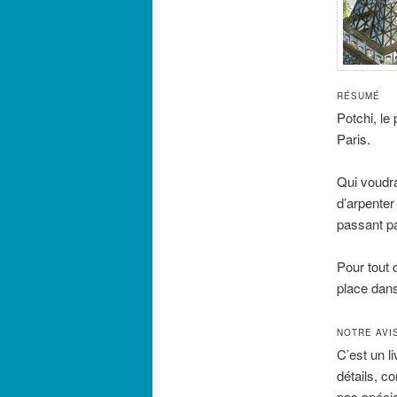
RÉSUMÉ
Potchi, le 
Paris.
Qui voudra
d’arpenter
passant pa
Pour tout c
place dans
NOTRE AVI
C’est un l
détails, c
pas spécia