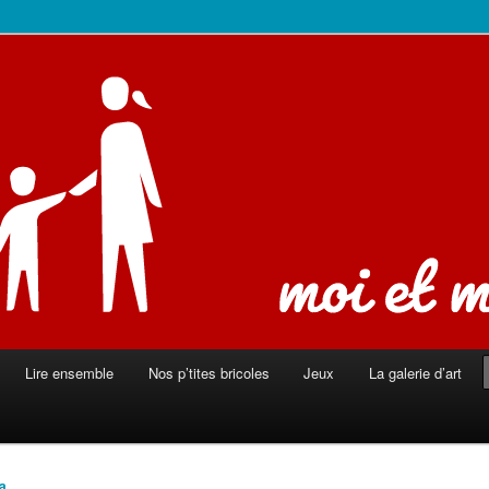
ison
Lire ensemble
Nos p’tites bricoles
Jeux
La galerie d’art
la