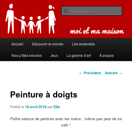
Aller
Carnet de bord de famille
au
Rech
contenu
principal
Moi et ma maison
Menu
Accueil
Découvrir le monde
Lire ensemble
principal
Nos p’tites bricoles
Jeux
La galerie d’art
À propos
Navigation
←
Précédent
Suivant
→
des
articles
Peinture à doigts
Publié le
18 avril 2016
par
Ella
Petite séance de peinture avec les mains : même pas peur de se
salir !