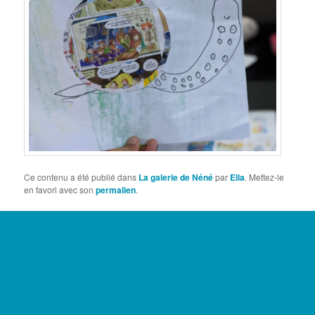
Ce contenu a été publié dans
La galerie de Néné
par
Ella
. Mettez-le
en favori avec son
permalien
.