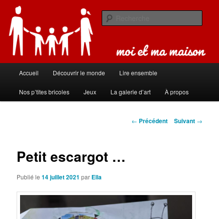
Aller
Carnet de bord de famille
au
Rech
contenu
principal
Moi et ma maison
Menu
Accueil
Découvrir le monde
Lire ensemble
principal
Nos p’tites bricoles
Jeux
La galerie d’art
À propos
Navigation
←
Précédent
Suivant
→
des
articles
Petit escargot …
Publié le
14 juillet 2021
par
Ella