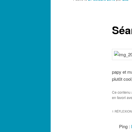
Séa
papy et ma
plutôt cool,
Ce contenu 
en favori av
1 RÉFLEXION
Ping :