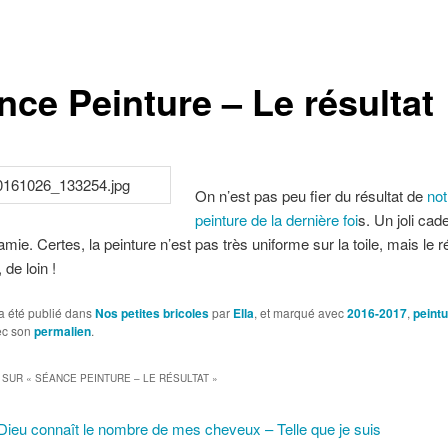
nce Peinture – Le résultat
On n’est pas peu fier du résultat de
not
peinture de la dernière foi
s. Un joli cad
mie. Certes, la peinture n’est pas très uniforme sur la toile, mais le ré
 de loin !
a été publié dans
Nos petites bricoles
par
Ella
, et marqué avec
2016-2017
,
peint
ec son
permalien
.
 SUR «
SÉANCE PEINTURE – LE RÉSULTAT
»
Dieu connaît le nombre de mes cheveux – Telle que je suis