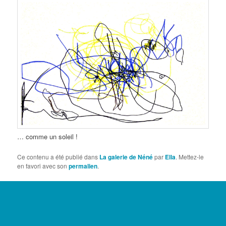
… comme un soleil !
Ce contenu a été publié dans
La galerie de Néné
par
Ella
. Mettez-le
en favori avec son
permalien
.