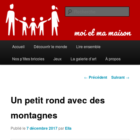
Aller
Carnet de bord de famille
au
Rech
contenu
principal
Moi et ma maison
Menu
Accueil
Découvrir le monde
Lire ensemble
principal
Nos p’tites bricoles
Jeux
La galerie d’art
À propos
Navigation
←
Précédent
Suivant
→
des
articles
Un petit rond avec des
montagnes
Publié le
7 décembre 2017
par
Ella