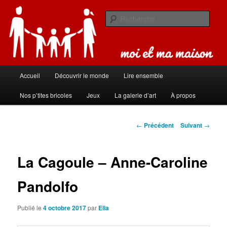
Aller
Carnet de bord de famille
au
Rech
contenu
principal
Moi et ma maison
Menu
Accueil
Découvrir le monde
Lire ensemble
principal
Nos p’tites bricoles
Jeux
La galerie d’art
À propos
Navigation
←
Précédent
Suivant
→
des
articles
La Cagoule – Anne-Caroline
Pandolfo
Publié le
4 octobre 2017
par
Ella