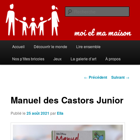
Aller
Carnet de bord de famille
au
Rech
contenu
principal
Moi et ma maison
Menu
Accueil
Découvrir le monde
Lire ensemble
principal
Nos p’tites bricoles
Jeux
La galerie d’art
À propos
Navigation
←
Précédent
Suivant
→
des
articles
Manuel des Castors Junior
Publié le
25 août 2021
par
Ella