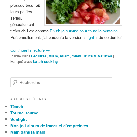
presque tous fait
leurs petites
séries,
généralement
tirées de livre comme
En 2h je cuisine pour toute la semaine
.
Personnellement, j’ai parcouru la version «
light
» de ce dernier.
Continuer la lecture
→
Publié dans
Lectures
,
Miam, miam, miam
,
Trucs & Astuces
|
Marqué avec
batch-cooking
R
e
c
h
ARTICLES RÉCENTS
e
Témoin
r
Tourne, tourne
c
Sunlight
h
Mon joli album de traces et d’empreintes
e
Main dans la main