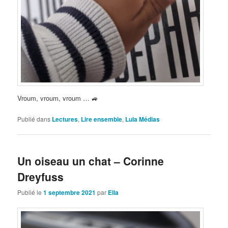
Vroum, vroum, vroum … 🚙
Publié dans
Lectures
,
Lire ensemble
,
Lula Médias
Un oiseau un chat – Corinne
Dreyfuss
Publié le
1 septembre 2021
par
Ella