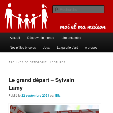
Aller
Aller
Carnet de bord de famille
au
au
Rech
contenu
contenu
principal
secondaire
Moi et ma maison
Menu
Accueil
Découvrir le monde
Lire ensemble
principal
Nos p’tites bricoles
Jeux
La galerie d’art
À propos
ARCHIVES DE CATÉGORIE :
LECTURES
Le grand départ – Sylvain
Lamy
Publié le
22 septembre 2021
par
Ella