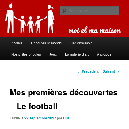
Aller
Carnet de bord de famille
au
Rech
contenu
principal
Moi et ma maison
Menu
Accueil
Découvrir le monde
Lire ensemble
principal
Nos p’tites bricoles
Jeux
La galerie d’art
À propos
Navigation
←
Précédent
Suivant
→
des
articles
Mes premières découvertes
– Le football
Publié le
22 septembre 2017
par
Ella