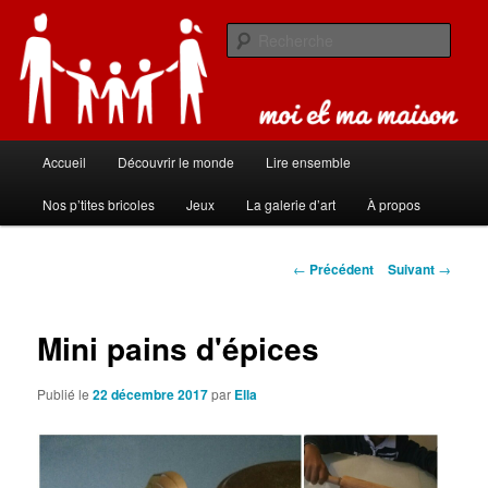
Aller
Carnet de bord de famille
au
Rech
contenu
principal
Moi et ma maison
Menu
Accueil
Découvrir le monde
Lire ensemble
principal
Nos p’tites bricoles
Jeux
La galerie d’art
À propos
Navigation
←
Précédent
Suivant
→
des
articles
Mini pains d'épices
Publié le
22 décembre 2017
par
Ella