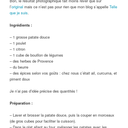
Bon, le résultat photographique fait moins rêver que sur
l’
original
mais ce n’est pas pour rien que mon blog s’appelle
Telle
que je suis
.
Ingrédients :
– 1 grosse patate douce
– 1 poulet
– 1 citron
– 1 cube de bouillon de légumes
– des herbes de Provence
– du beurre
– des épices selon vos goûts : chez nous c’était ail, curcuma, et
piment doux
Je n’ai pas d’idée précise des quantités !
Préparation :
– Laver et brosser la patate douce, puis la couper en morceaux
(de gros cubes pour faciliter la cuisson).
– Dans le plat allant au four, mélanger les patates avec les