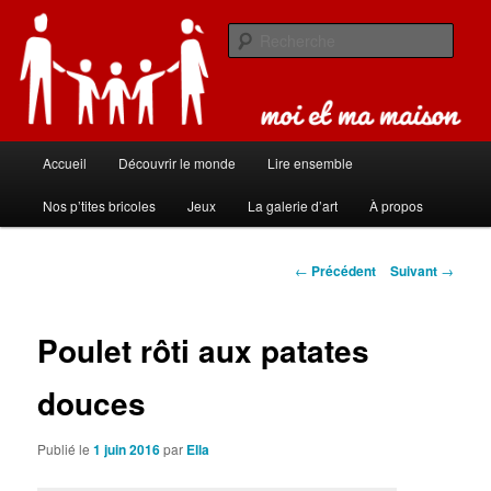
Aller
Carnet de bord de famille
au
Rech
contenu
principal
Moi et ma maison
Menu
Accueil
Découvrir le monde
Lire ensemble
principal
Nos p’tites bricoles
Jeux
La galerie d’art
À propos
Navigation
←
Précédent
Suivant
→
des
articles
Poulet rôti aux patates
douces
Publié le
1 juin 2016
par
Ella