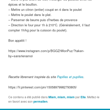
épices et le bouillon.
– Mettre un citron (entier) coupé en 4 dans le poulet
– Mettre le poulet dans le plat.
– Parsemer de beurre puis d’herbes de provence
– Direction le four pour 1h à 210°C. (Généralement, il faut
compter 1h/kg pour la cuisson du poulet).
Bon appétit !
https://www.instagram.com/p/BGGZrWonPuz/?taken-
by=sansrienamoi
Recette librement inspirée du site
Papilles et pupilles
.
https://fr.pinterest.com/pin/15058979982793805/
Ce contenu a été publié dans
Miam, miam, miam
par
Ella
. Mettez-le
en favori avec son
permalien
.