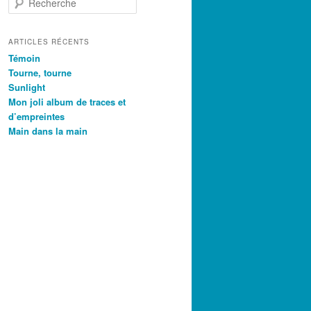
e
c
h
ARTICLES RÉCENTS
e
Témoin
r
Tourne, tourne
c
Sunlight
h
Mon joli album de traces et
e
d’empreintes
Main dans la main