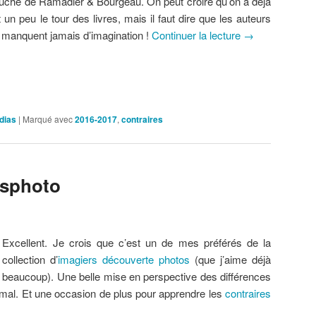
uché de Ramadier & Bourgeau. On peut croire qu’on a déjà
it un peu le tour des livres, mais il faut dire que les auteurs
 manquent jamais d’imagination !
Continuer la lecture
→
dias
|
Marqué avec
2016-2017
,
contraires
osphoto
Excellent. Je crois que c’est un de mes préférés de la
collection d’
imagiers découverte photos
(que j’aime déjà
beaucoup). Une belle mise en perspective des différences
imal. Et une occasion de plus pour apprendre les
contraires