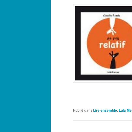
Publié dans
Lire ensemble
,
Lula Mé