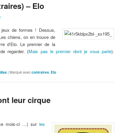
raires) – Elo
a
s jeux de formes ! Dessus,
Les chiens, on en trouve de
vre d’Elo. Le premier de la
 de regarder. (
Mais pas le premier dont je vous parle
).
dias
|
Marqué avec
contraires
,
Elo
ont leur cirque
 ce mois-ci …) sur
les