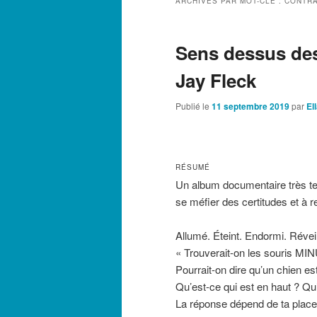
ARCHIVES PAR MOT-CLÉ :
CONTRA
Sens dessus de
Jay Fleck
Publié le
11 septembre 2019
par
El
RÉSUMÉ
Un album documentaire très te
se méfier des certitudes et à re
Allumé. Éteint. Endormi. Réveill
« Trouverait-on les souris M
Pourrait-on dire qu’un chien e
Qu’est-ce qui est en haut ? Qu
La réponse dépend de ta place 