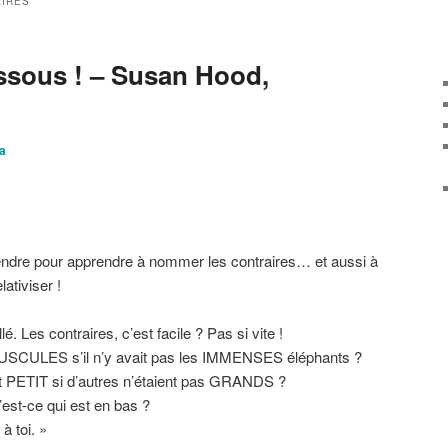
IRES
ssous ! – Susan Hood,
la
ndre pour apprendre à nommer les contraires… et aussi à
lativiser !
é. Les contraires, c’est facile ? Pas si vite !
INUSCULES s’il n’y avait pas les IMMENSES éléphants ?
st PETIT si d’autres n’étaient pas GRANDS ?
’est-ce qui est en bas ?
à toi. »