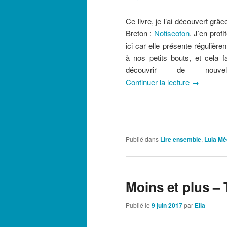
Ce livre, je l’ai découvert grâ
Breton :
Notiseoton
. J’en prof
ici car elle présente régulièr
à nos petits bouts, et cela f
découvrir de nouv
Continuer la lecture
→
Publié dans
Lire ensemble
,
Lula Mé
Moins et plus 
Publié le
9 juin 2017
par
Ella