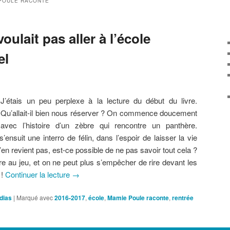
POULE RACONTE
oulait pas aller à l’école
el
J’étais un peu perplexe à la lecture du début du livre.
Qu’allait-il bien nous réserver ? On commence doucement
avec l’histoire d’un zèbre qui rencontre un panthère.
’ensuit une interro de félin, dans l’espoir de laisser la vie
n revient pas, est-ce possible de ne pas savoir tout cela ?
e au jeu, et on ne peut plus s’empêcher de rire devant les
 !
Continuer la lecture
→
dias
|
Marqué avec
2016-2017
,
école
,
Mamie Poule raconte
,
rentrée