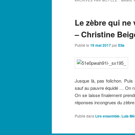
ARCHIVES PAR MOT-CLÉ :
MAMIE 
Le zèbre qui ne v
– Christine Beig
Publié le
19 mai 2017
par
Ella
Jusque là, pas folichon. Puis s
sauf au pauvre équidé … On n’e
On se laisse finalement prendr
réponses incongrues du zèbre
Publié dans
Lire ensemble
,
Lula Mé