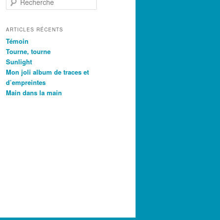
e
c
h
ARTICLES RÉCENTS
e
Témoin
r
Tourne, tourne
c
Sunlight
h
Mon joli album de traces et
e
d’empreintes
Main dans la main