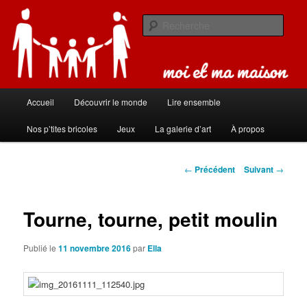
Aller
Carnet de bord de famille
au
Rech
contenu
principal
Moi et ma maison
Menu
Accueil
Découvrir le monde
Lire ensemble
principal
Nos p’tites bricoles
Jeux
La galerie d’art
À propos
Navigation
←
Précédent
Suivant
→
des
articles
Tourne, tourne, petit moulin
Publié le
11 novembre 2016
par
Ella