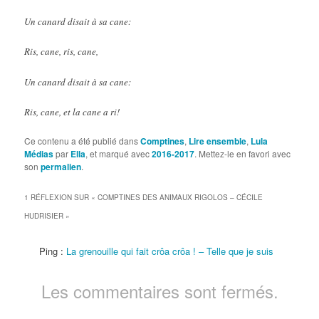
Un canard disait à sa cane:
Ris, cane, ris, cane,
Un canard disait à sa cane:
Ris, cane, et la cane a ri!
Ce contenu a été publié dans
Comptines
,
Lire ensemble
,
Lula
Médias
par
Ella
, et marqué avec
2016-2017
. Mettez-le en favori avec
son
permalien
.
1 RÉFLEXION SUR «
COMPTINES DES ANIMAUX RIGOLOS – CÉCILE
HUDRISIER
»
Ping :
La grenouille qui fait crôa crôa ! – Telle que je suis
Les commentaires sont fermés.