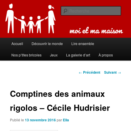
Aller
Carnet de bord de famille
au
Rech
contenu
principal
Moi et ma maison
Menu
Accueil
Découvrir le monde
Lire ensemble
principal
Nos p’tites bricoles
Jeux
La galerie d’art
À propos
Navigation
←
Précédent
Suivant
→
des
articles
Comptines des animaux
rigolos – Cécile Hudrisier
Publié le
13 novembre 2016
par
Ella