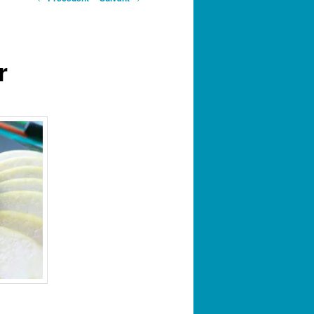
des
articles
r