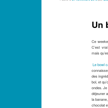
Un 
Ce weeken
C’est vra
mais qu’es
Le bowl 
connaisse
des ingréd
bol, et qu’
ondes. Je 
déjeuner a
la banane,
chocolat et