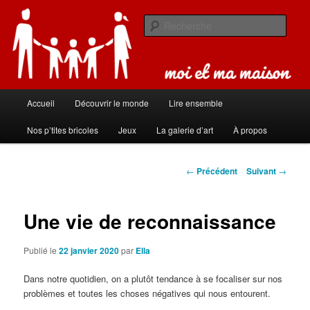
Aller
Carnet de bord de famille
au
Rech
contenu
principal
Moi et ma maison
Menu
Accueil
Découvrir le monde
Lire ensemble
principal
Nos p’tites bricoles
Jeux
La galerie d’art
À propos
Navigation
←
Précédent
Suivant
→
des
articles
Une vie de reconnaissance
Publié le
22 janvier 2020
par
Ella
Dans notre quotidien, on a plutôt tendance à se focaliser sur nos
problèmes et toutes les choses négatives qui nous entourent.