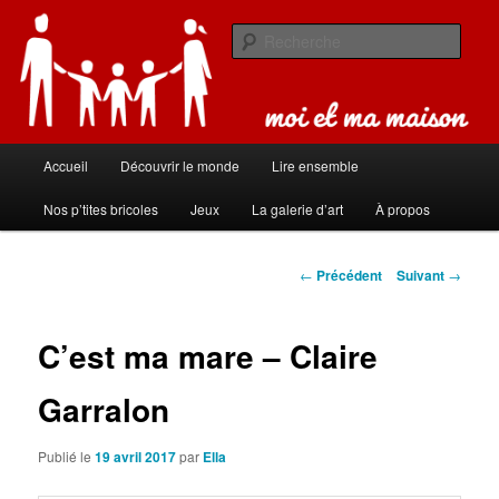
Aller
Carnet de bord de famille
au
Rech
contenu
principal
Moi et ma maison
Menu
Accueil
Découvrir le monde
Lire ensemble
principal
Nos p’tites bricoles
Jeux
La galerie d’art
À propos
Navigation
←
Précédent
Suivant
→
des
articles
C’est ma mare – Claire
Garralon
Publié le
19 avril 2017
par
Ella