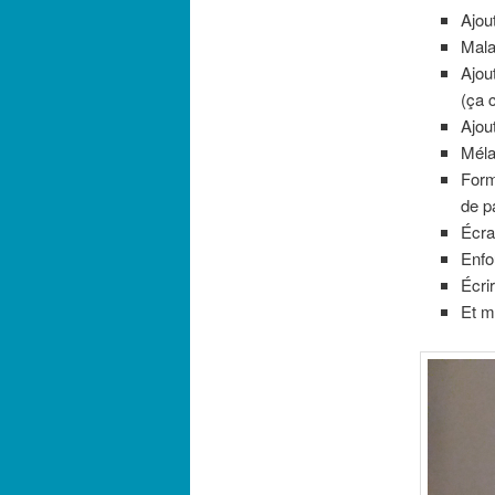
Ajou
Mala
Ajou
(ça 
Ajou
Méla
Form
de p
Écra
Enfo
Écri
Et m