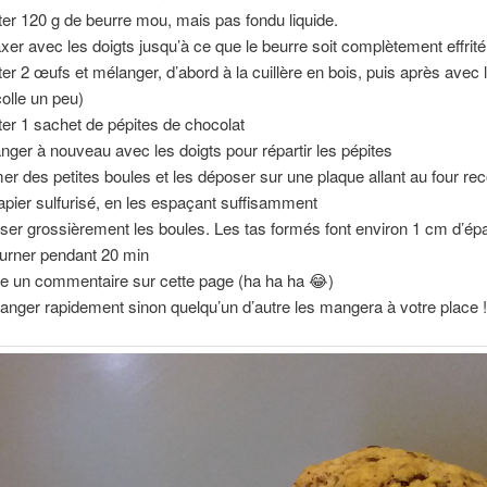
ter 120 g de beurre mou, mais pas fondu liquide.
xer avec les doigts jusqu’à ce que le beurre soit complètement effrité
ter 2 œufs et mélanger, d’abord à la cuillère en bois, puis après avec 
colle un peu)
ter 1 sachet de pépites de chocolat
nger à nouveau avec les doigts pour répartir les pépites
er des petites boules et les déposer sur une plaque allant au four re
apier sulfurisé, en les espaçant suffisamment
ser grossièrement les boules. Les tas formés font environ 1 cm d’épa
urner pendant 20 min
re un commentaire sur cette page (ha ha ha 😂)
anger rapidement sinon quelqu’un d’autre les mangera à votre place !