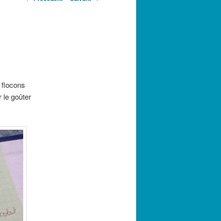
des
articles
 flocons
 le goûter