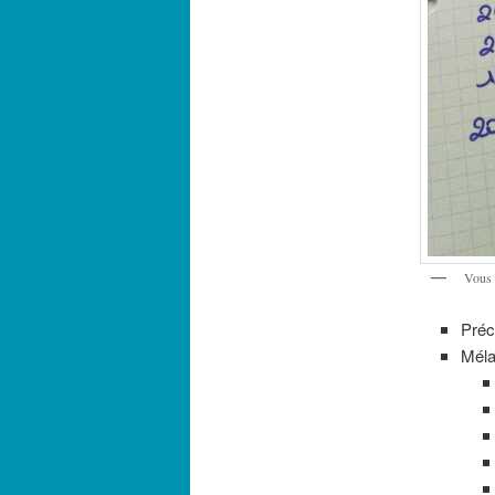
Vous n
Préc
Méla