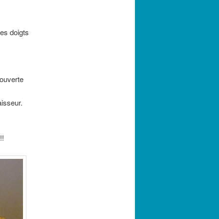
les doigts
couverte
isseur.
!!