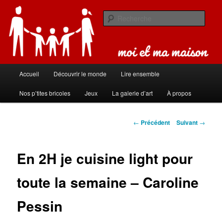
Aller
Carnet de bord de famille
au
Rech
contenu
principal
Moi et ma maison
Menu
Accueil
Découvrir le monde
Lire ensemble
principal
Nos p’tites bricoles
Jeux
La galerie d’art
À propos
Navigation
←
Précédent
Suivant
→
des
articles
En 2H je cuisine light pour
toute la semaine – Caroline
Pessin