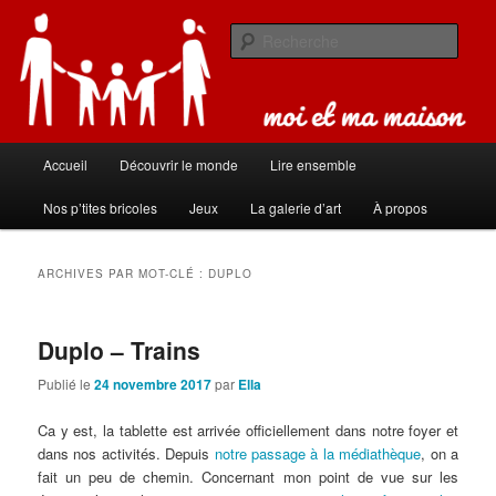
Aller
Aller
Carnet de bord de famille
au
au
Rech
contenu
contenu
principal
secondaire
Moi et ma maison
Menu
Accueil
Découvrir le monde
Lire ensemble
principal
Nos p’tites bricoles
Jeux
La galerie d’art
À propos
ARCHIVES PAR MOT-CLÉ :
DUPLO
Duplo – Trains
Publié le
24 novembre 2017
par
Ella
Ca y est, la tablette est arrivée officiellement dans notre foyer et
dans nos activités. Depuis
notre passage à la médiathèque
, on a
fait un peu de chemin. Concernant mon point de vue sur les