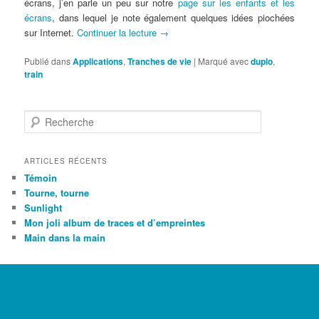
écrans, j’en parle un peu sur notre
page sur les enfants et les
écrans
, dans lequel je note également quelques idées piochées
sur Internet.
Continuer la lecture
→
Publié dans
Applications
,
Tranches de vie
|
Marqué avec
duplo
,
train
R
e
c
h
ARTICLES RÉCENTS
e
Témoin
r
Tourne, tourne
c
Sunlight
h
Mon joli album de traces et d’empreintes
e
Main dans la main